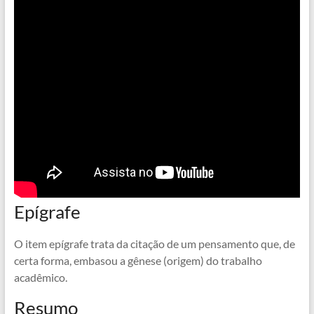
Epígrafe
O item epígrafe trata da citação de um pensamento que, de
certa forma, embasou a gênese (origem) do trabalho
acadêmico.
Resumo