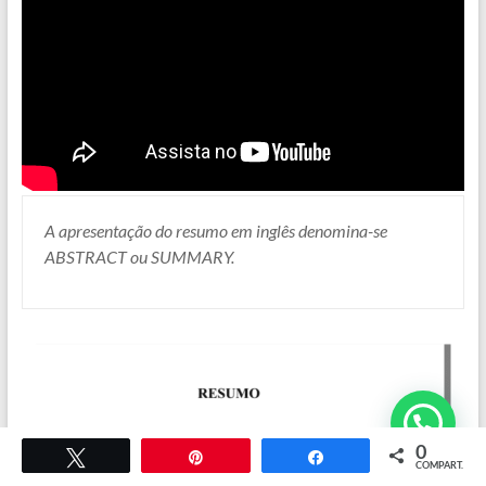
A apresentação do resumo em inglês denomina-se
ABSTRACT ou SUMMARY.
0
Twittar
Pin
COMPART.