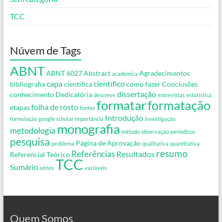
TCC
Núvem de Tags
ABNT
ABNT 6027
Abstract
Agradecimentos
academica
capa
científico
bibliografia
científica
como fazer
Conclusões
dissertação
conhecimento
Dedicatória
descreve
entrevistas
estatística
formatar
formatação
folha de rosto
etapas
fontes
Introdução
formulação
google scholar
importância
investigação
monografia
metodologia
método
observação
periódicos
pesquisa
Página de Aprovação
problema
qualitativa
quantitativa
resumo
Referências
Resultados
Referencial Teórico
TCC
Sumário
séries
variáveis
Quem Somos