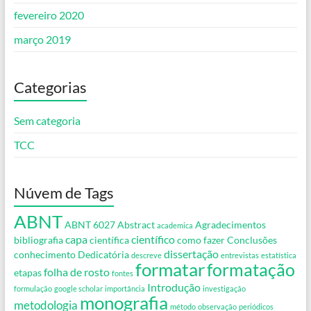
fevereiro 2020
março 2019
Categorias
Sem categoria
TCC
Núvem de Tags
ABNT
ABNT 6027
Abstract
Agradecimentos
academica
capa
científico
bibliografia
científica
como fazer
Conclusões
dissertação
conhecimento
Dedicatória
descreve
entrevistas
estatística
formatar
formatação
folha de rosto
etapas
fontes
Introdução
formulação
google scholar
importância
investigação
monografia
metodologia
método
observação
periódicos