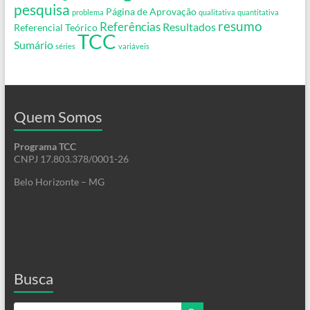
pesquisa
Página de Aprovação
problema
qualitativa
quantitativa
resumo
Referências
Resultados
Referencial Teórico
TCC
Sumário
séries
variáveis
Quem Somos
Programa TCC
CNPJ 17.803.378/0001-26
Belo Horizonte – MG
Busca