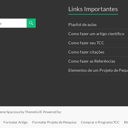
Links Importantes
Playlist de aulas
Como fazer um artigo científico
Como fazer seu TCC
Como fazer citações
Como fazer as Referências
Elementos de um Projeto de Pequ
Theme
Spacious
by ThemeGrill. Powered by:
Formatar Artigo
Formatar Projeto de Pesquisa
Comprar o Programa TCC
Bl