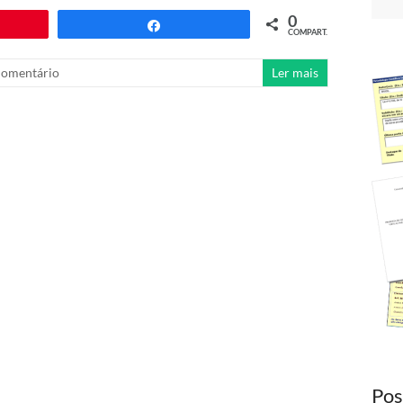
0
COMPART.
Compartilhar
omentário
Ler mais
Pos