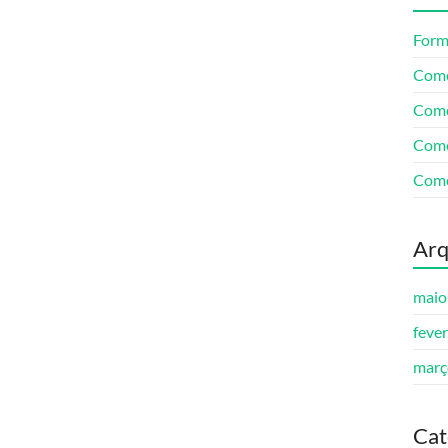
Form
Como
Como
Como
Como
Arq
maio
feve
març
Cat