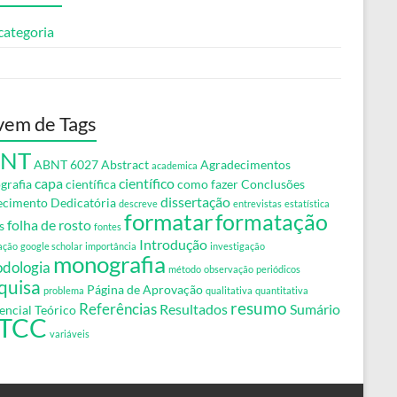
categoria
em de Tags
NT
ABNT 6027
Abstract
Agradecimentos
academica
capa
científico
ografia
científica
como fazer
Conclusões
dissertação
ecimento
Dedicatória
descreve
entrevistas
estatística
formatar
formatação
folha de rosto
s
fontes
Introdução
ação
google scholar
importância
investigação
monografia
dologia
método
observação
periódicos
quisa
Página de Aprovação
problema
qualitativa
quantitativa
resumo
Referências
Resultados
Sumário
encial Teórico
TCC
variáveis