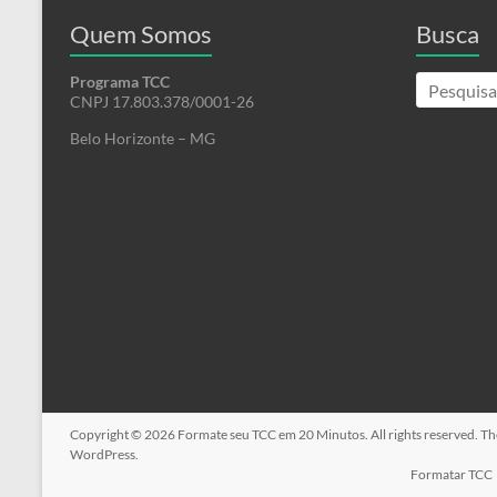
Quem Somos
Busca
Programa TCC
CNPJ 17.803.378/0001-26
Belo Horizonte – MG
Copyright © 2026
Formate seu TCC em 20 Minutos
. All rights reserved. 
WordPress
.
Formatar TCC