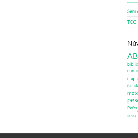
Sem 
TCC
Núv
AB
bibli
conh
etapa
formul
meto
pes
Refer
séries