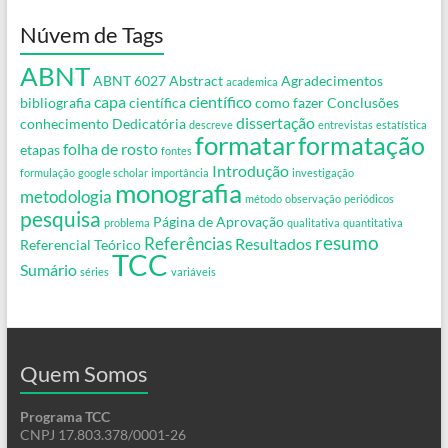
Núvem de Tags
ABNT
ABNT 6027
Abstract
Agradecimentos
academica
capa
científico
bibliografia
científica
como fazer
Conclusões
dissertação
conhecimento
Dedicatória
descreve
entrevistas
estatística
formatar
formatação
folha de rosto
etapas
fontes
Introdução
formulação
google scholar
importância
investigação
monografia
metodologia
método
observação
periódicos
pesquisa
Página de Aprovação
problema
qualitativa
quantitativa
resumo
Referências
Resultados
Referencial Teórico
TCC
Sumário
séries
variáveis
Quem Somos
Programa TCC
CNPJ 17.803.378/0001-26