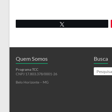
Twittar
Quem Somos
Busca
Programa TCC
CNPJ 17.803.378/0001-26
Belo Horizonte – MG