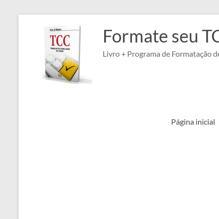
Pular
para
Formate seu T
o
conteúdo
Livro + Programa de Formatação de
Página inicial