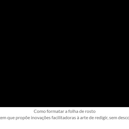
Como formatar a folha de rosto
que propõe inovações facilitadoras à arte de redigir, sem descon